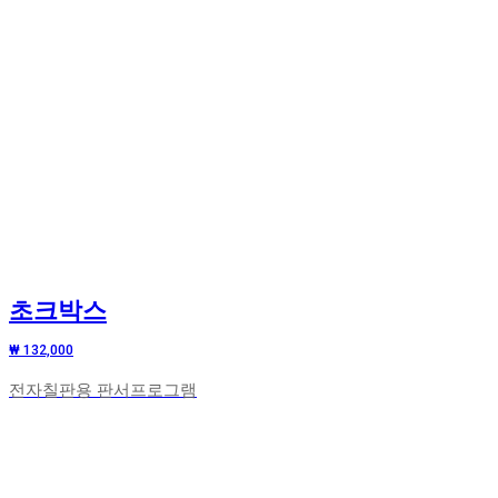
초크박스
₩ 132,000
전자칠판용 판서프로그램