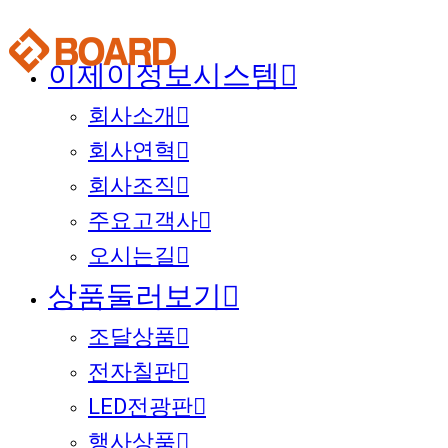
이제이정보시스템
회사소개
회사연혁
회사조직
주요고객사
오시는길
상품둘러보기
조달상품
전자칠판
LED전광판
행사상품