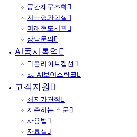
공간재구조화
지능형과학실
미래형도서관
상담문의
AI동시통역
닥줌라이브캡션
EJ AI보이스링크
고객지원
최저가견적
자주하는 질문
사용법
자료실