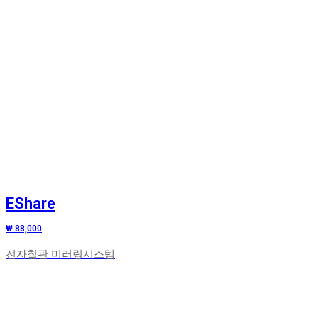
EShare
₩ 88,000
전자칠판 미러링시스템