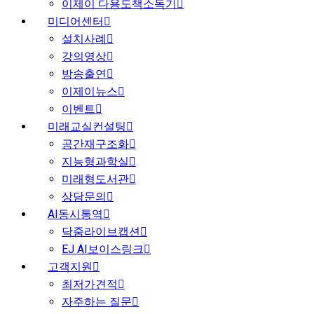
이제이 다용도책소독기
미디어센터
설치사례
강의영상
방송출연
이제이뉴스
이벤트
미래교실컨설팅
공간재구조화
지능형과학실
미래형도서관
상담문의
AI동시통역
닥줌라이브캡션
EJ AI보이스링크
고객지원
최저가견적
자주하는 질문