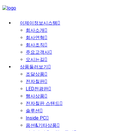
이제이정보시스템
회사소개
회사연혁
회사조직
주요고객사
오시는길
상품둘러보기
조달상품
전자칠판
LED전광판
행사상품
전자칠판 스탠드
솔루션
Inside PC
옵션&기타상품