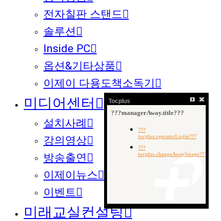
전자칠판 스탠드
솔루션
Inside PC
옵션&기타상품
이제이 다용도책소독기
미디어센터
Tocplus
설치사례
강의영상
방송출연
이제이뉴스
이벤트
미래교실컨설팅