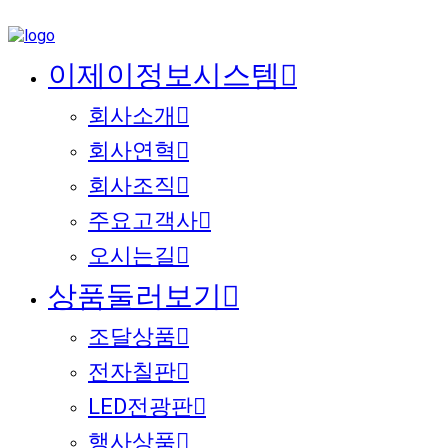
이제이정보시스템
회사소개
회사연혁
회사조직
주요고객사
오시는길
상품둘러보기
조달상품
전자칠판
LED전광판
행사상품