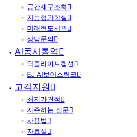
공간재구조화
지능형과학실
미래형도서관
상담문의
AI동시통역
닥줌라이브캡션
EJ AI보이스링크
고객지원
최저가견적
자주하는 질문
사용법
자료실