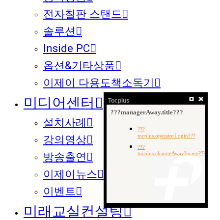
전자칠판 스탠드
솔루션
Inside PC
옵션&기타상품
이제이 다용도책소독기
미디어센터
Tocplus
설치사례
강의영상
방송출연
이제이뉴스
이벤트
미래교실컨설팅