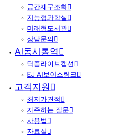
공간재구조화
지능형과학실
미래형도서관
상담문의
AI동시통역
닥줌라이브캡션
EJ AI보이스링크
고객지원
최저가견적
자주하는 질문
사용법
자료실