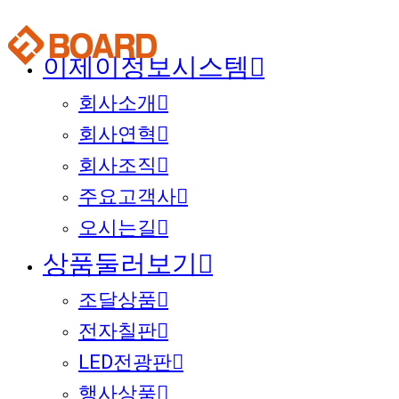
이제이정보시스템
회사소개
회사연혁
회사조직
주요고객사
오시는길
상품둘러보기
조달상품
전자칠판
LED전광판
행사상품