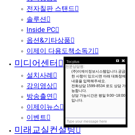
전자칠판 스탠드
솔루션
Inside PC
옵션&기타상품
이제이 다용도책소독기
미디어센터
Tocplus
설치사례
강의영상
방송출연
이제이뉴스
이벤트
미래교실컨설팅