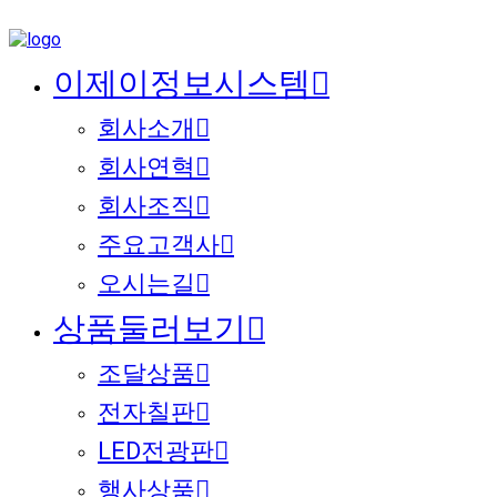
이제이정보시스템
회사소개
회사연혁
회사조직
주요고객사
오시는길
상품둘러보기
조달상품
전자칠판
LED전광판
행사상품