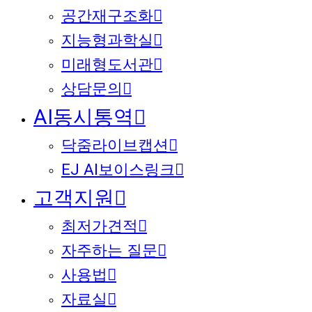
공간재구조화
지능형과학실
미래형도서관
상담문의
AI동시통역
닥줌라이브캡션
EJ AI보이스링크
고객지원
최저가견적
자주하는 질문
사용법
자료실